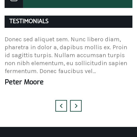
TESTIMONIALS
Donec sed aliquet sem. Nunc libero diam,
D
pharetra in dolor a, dapibus mollis ex. Proin
p
id sagittis turpis. Nullam accumsan turpis
i
non nibh elementum, eu sollicitudin sapien
n
fermentum. Donec faucibus vel…
f
Peter Moore
A