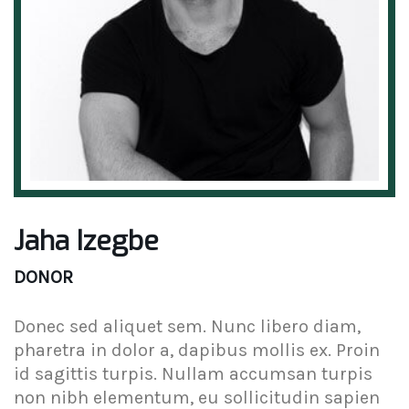
Jaha Izegbe
DONOR
Donec sed aliquet sem. Nunc libero diam,
pharetra in dolor a, dapibus mollis ex. Proin
id sagittis turpis. Nullam accumsan turpis
non nibh elementum, eu sollicitudin sapien