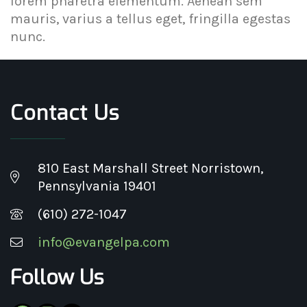
lorem pharetra elementum. Aenean sem
mauris, varius a tellus eget, fringilla egestas
nunc.
Contact Us
810 East Marshall Street Norristown,
Pennsylvania 19401
(610) 272-1047
info@evangelpa.com
Follow Us